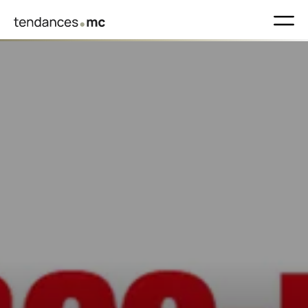
•
group