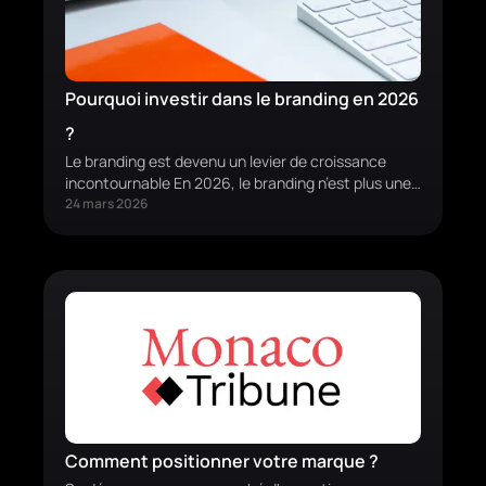
Pourquoi investir dans le branding en 2026
?
Le branding est devenu un levier de croissance
incontournable En 2026, le branding n’est plus une
simple question d’image. C’est un actif stratégiqu…
24 mars 2026
Comment positionner votre marque ?