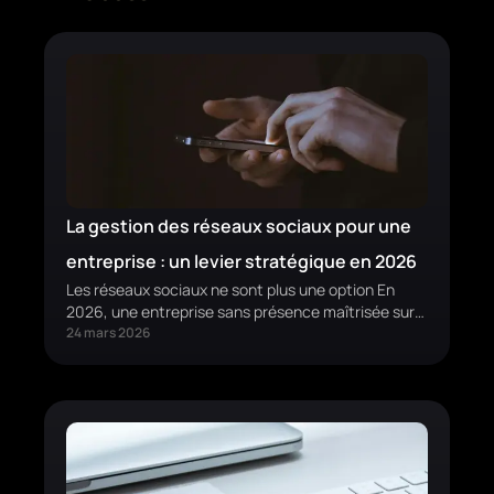
La gestion des réseaux sociaux pour une
entreprise : un levier stratégique en 2026
Les réseaux sociaux ne sont plus une option En
2026, une entreprise sans présence maîtrisée sur
les réseaux sociaux envoie déjà un signal clair : …
24 mars 2026